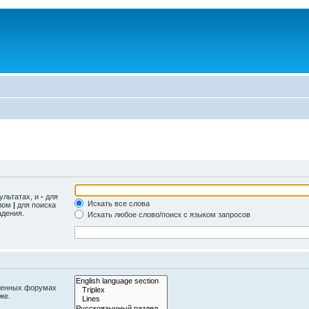
ультатах, и
-
для
Искать все слова
олом
|
для поиска
адения.
Искать любое слово/поиск с языком запросов
оженных форумах
же.