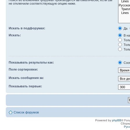
Поиск во вложенных форумах производится автоматически, если Вы
не отключили соответствующую опцию ниже.
Искать в подфорумах:
Да
Искать:
В на
Толь
Толь
Толь
Показывать результаты как:
Соо
Поле сортировки:
Искать сообщения за:
Показывать первые:
Список форумов
Powered by
phpBB
® For
Сборк
Рус