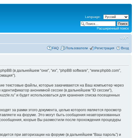
Language:
Расширенный поиск
FAQ
Пользователи
Регистрация
Вход
 phpBB (в дальнейшем “они”, “их”, “phpBB software”, “www.phpbb.com”,
рмация”).
шие текстовые файлы, которые закачиваются на Ваш компьютер через
 идентификатор анонимной сессии (в дальнейшем “ID сессии”),
zzle.ru” и будет использоваться для хранения списка посещенных
ходят за рамки этого документа, целью которого является просмотр
тавляете на форуме. Это могут быть сообщения неавторизованных
 и соообщения, коорые Вы разместили после прохождения процедуры
водится при авторизации на форуме (в дальнейшем “Ваш пароль”) и