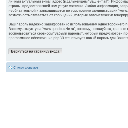
личный актуальный e-mail адрес (в дальнейшем “Ваш e-mail”). Информ
страны, предоставившей нам услуги хостинга. Любая информация, запра
необязательной и запрашивается по усмотрению администрации “www.qu
возможность отказаться от сообщений, которые автоматически генери
Ваш пароль надежно зашифрован (с использованием одностороннего hash
Вашему аккаунту на “www.quadpuzzle.ru”, поэтому, пожалуйста, храните
воспользоваться сервисом “Забыли пароль?”, который предусмотрен пр
программное обеспечение phpBB сгенерирует новый пароль для Вашего а
Вернуться на страницу входа
Список форумов