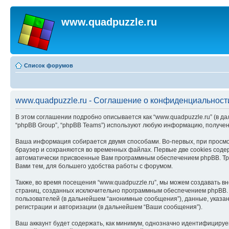
www.quadpuzzle.ru
Список форумов
www.quadpuzzle.ru - Соглашение о конфиденциальност
В этом соглашении подробно описывается как “www.quadpuzzle.ru” (в дальне
“phpBB Group”, “phpBB Teams”) используют любую информацию, получе
Ваша информация собирается двумя способами. Во-первых, при просмот
браузер и сохраняются во временных файлах. Первые две cookies содер
автоматически присвоенные Вам программным обеспечением phpBB. Трет
Вами тем, для большего удобства работы с форумом.
Также, во время посещения “www.quadpuzzle.ru”, мы можем создавать в
страниц, созданных исключительно программным обеспечением phpBB.
пользователей (в дальнейшем “анонимные сообщения”), данные, указан
регистрации и авторизации (в дальнейшем “Ваши сообщения”).
Ваш аккаунт будет содержать, как минимум, однозначно идентифицируе