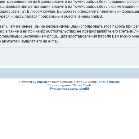
ация, размещенная на Вашем аккаунте на “www.quadpuzzle.ru” защищена в с
шиваемая при регистрации аккаунта на “www.quadpuzzle.ru”, кроме Вашего и
adpuzzle.ru”. В любом случае, Вы можете определить перечень информации, 
руются и рассылаются программным обеспечением phpBB.
). Тем не менее, мы не рекомендуем Вам использовать этот пароль при реги
 его в тайне и ни при каких обстоятельствах не предоставляйте его третьим 
ограммным обеспечением phpBB. Для восстановления пароля Вам нужно будет
ккаунта и вышлет его на e-mail.
Powered by
phpBB
® Forum Software © phpBB Group (
блог о phpBB
)
Сборка создана
CMSart Studio
Русская поддержка phpBB