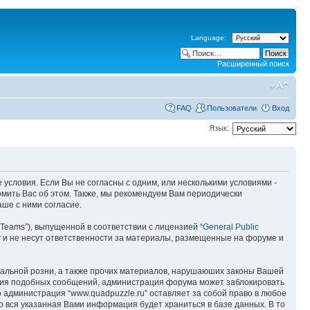
Language:
Расширенный поиск
FAQ
Пользователи
Вход
Язык:
е условия. Если Вы не согласны с одним, или несколькими условиями -
омить Вас об этом. Также, мы рекомендуем Вам периодически
ше с ними согласие.
Teams”), выпущенной в соответствии с лицензией “
General Public
 и не несут ответственности за материалы, размещенные на форуме и
ональной розни, а также прочих материалов, нарушаюших законы Вашей
щения подобных сообщений, администрация форума может заблокировать
о администрация “www.quadpuzzle.ru” оставляет за собой право в любое
то вся указанная Вами информация будет храниться в базе данных. В то