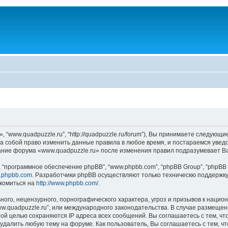
 “www.quadpuzzle.ru”, “http://quadpuzzle.ru/forum”), Вы принимаете следующи
за собой право изменить данные правила в любое время, и постараемся увед
вание форума «www.quadpuzzle.ru» после изменения правил подразумевает Ва
“программное обеспечение phpBB”, “www.phpbb.com”, “phpBB Group”, “phpBB 
.phpbb.com
. Разработчики phpBB осуществляют только техническю поддержку
комиться на
http://www.phpbb.com/
.
ого, нецензурного, порнографического характера, угроз и призывов к наци
www.quadpuzzle.ru”, или международного законодательства. В случае разме
той целью сохраняются IP адреса всех сообщений. Вы соглашаетесь с тем, чт
удалить любую тему на форуме. Как пользователь, Вы соглашаетесь с тем, ч