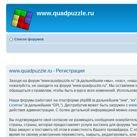
www.quadpuzzle.ru
Список форумов
www.quadpuzzle.ru - Регистрация
Заходя на форум “www.quadpuzzle.ru” (в дальнейшем «мы», «нас», «наш»,
пожалуйста, не заходите на форум “www.quadpuzzle.ru”. Мы оставляем 
обращаться к правилам, чтобы быть в курсе всех изменений. Использо
Наши форумы работают на платформе phpBB (в дальнейшем “они”, “их”, 
License
” (в дальнейшем “GPL”). Дистрибутив может быть загружен с
www
действия администрации. С более детальной информацией можно озна
Вы подтверждаете своё согласие не размещать сообщения оскорбительн
страны, страны, которая предоставляет услуги хостинга для форума “
Ваш аккаунт и поставить об этом в известность Вашего провайдера. С э
время по своему усмотрению переместить, закрыть, редактировать, или 