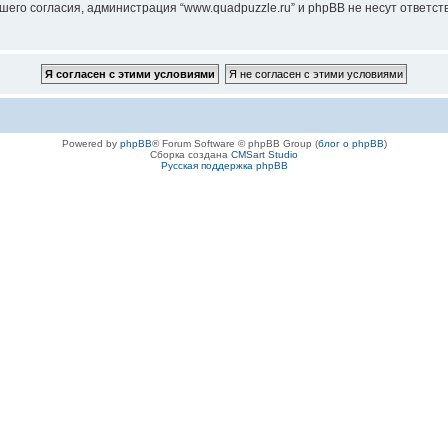
го согласия, администрация “www.quadpuzzle.ru” и phpBB не несут ответстве
Powered by
phpBB
® Forum Software © phpBB Group (
блог о phpBB
)
Сборка создана
CMSart Studio
Русская поддержка phpBB