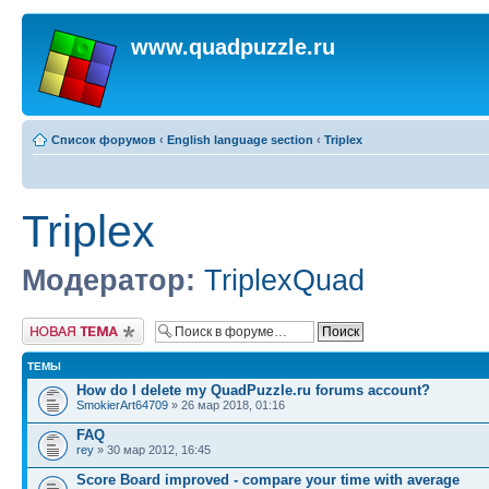
www.quadpuzzle.ru
Список форумов
‹
English language section
‹
Triplex
Triplex
Модератор:
TriplexQuad
Начать новую тему
ТЕМЫ
How do I delete my QuadPuzzle.ru forums account?
SmokierArt64709
» 26 мар 2018, 01:16
FAQ
rey
» 30 мар 2012, 16:45
Score Board improved - compare your time with average