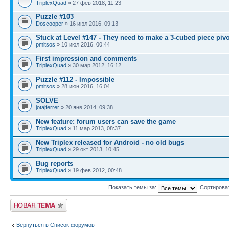
TriplexQuad
» 27 фев 2018, 11:23
Puzzle #103
Doscooper
» 16 июл 2016, 09:13
Stuck at Level #147 - They need to make a 3-cubed piece piv
pmitsos
» 10 июл 2016, 00:44
First impression and comments
TriplexQuad
» 30 мар 2012, 16:12
Puzzle #112 - Impossible
pmitsos
» 28 июн 2016, 16:04
SOLVE
jotajferrer
» 20 янв 2014, 09:38
New feature: forum users can save the game
TriplexQuad
» 11 мар 2013, 08:37
New Triplex released for Android - no old bugs
TriplexQuad
» 29 окт 2013, 10:45
Bug reports
TriplexQuad
» 19 фев 2012, 00:48
Показать темы за:
Сортирова
Начать новую тему
Вернуться в Список форумов