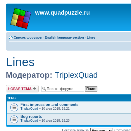
www.quadpuzzle.ru
Список форумов
‹
English language section
‹
Lines
Lines
Модератор:
TriplexQuad
Начать новую тему
ТЕМЫ
First impression and comments
TriplexQuad
» 10 фев 2018, 19:21
Bug reports
TriplexQuad
» 10 фев 2018, 19:23
Показать темы за:
Сортирова