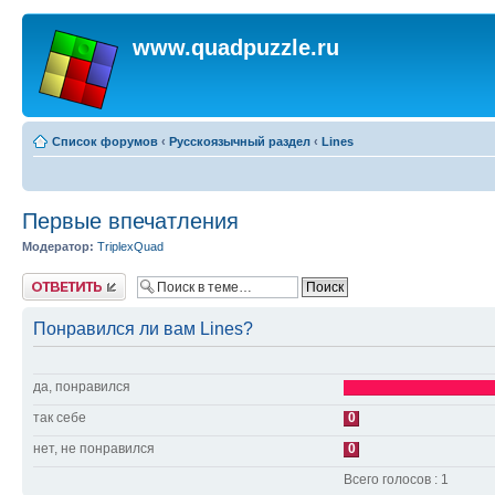
www.quadpuzzle.ru
Список форумов
‹
Русскоязычный раздел
‹
Lines
Первые впечатления
Модератор:
TriplexQuad
Ответить
Понравился ли вам Lines?
да, понравился
так себе
0
нет, не понравился
0
Всего голосов : 1